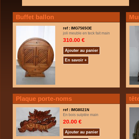
Buffet ballon
Mur
ref : IMG7565OE
joli meuble en teck fait main
310.00 €
Ajouter au panier
En savoir +
Plaque porte-noms
têt
ref : IMG8021N
En bois sulptée main
20.00 €
Ajouter au panier