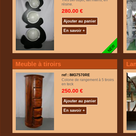
Très bel objet, fait mains, en
résine.
280.00 €
Ajouter au panier
En savoir +
Meuble à tiroirs
Lam
ref : IMG7570RE
Colone de rangement à 5 tiroirs
en teck
250.00 €
Ajouter au panier
En savoir +