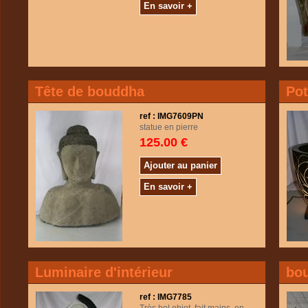
En savoir +
Tête de bouddha
Pot
ref : IMG7609PN
statue en pierre
125.00 €
Ajouter au panier
En savoir +
Luminaire d'intérieur
bo
ref : IMG7785