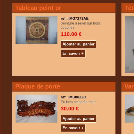
Tableau peint or
Têt
ref : IMG7273AE
peinture à relief sur trois
couches
110.00 €
Ajouter au panier
En savoir +
Plaque de porte
Va
ref : IMG8022O
En bois sculptée main
30.00 €
Ajouter au panier
En savoir +