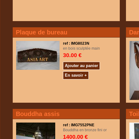
Plaque de bureau
Dan
ref : IMG8023N
en bois sculptée main
30.00 €
Ajouter au panier
En savoir +
Bouddha assis
Toi
ref : IMG7552PNE
Bouddha en bronze fini or
1400.00 €