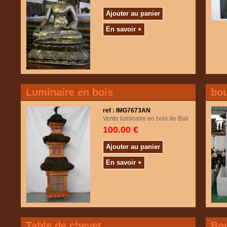
Ajouter au panier
En savoir +
Luminaire en bois
bou
ref : IMG7673AN
Vente luminaire en bois de Bali
100.00 €
Ajouter au panier
En savoir +
Table de chevet
Bo