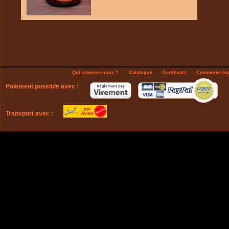
Qui sommes-nous ?
Catalogue
Certificats
Commerce équ
Paiement possible avec :
Transport avec :