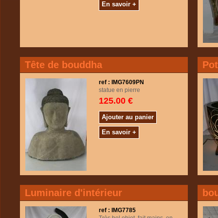
En savoir +
Tête de bouddha
Pot
ref : IMG7609PN
statue en pierre
125.00 €
Ajouter au panier
En savoir +
Luminaire d'intérieur
bo
ref : IMG7785