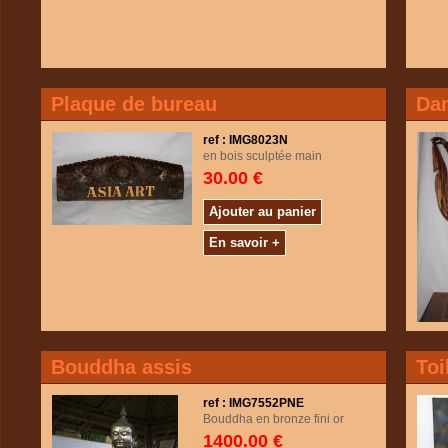
Plaque de bureau
Dan
ref : IMG8023N
en bois sculptée main
30.00 €
Ajouter au panier
En savoir +
Bouddha assis
Toi
ref : IMG7552PNE
Bouddha en bronze fini or
1400.00 €