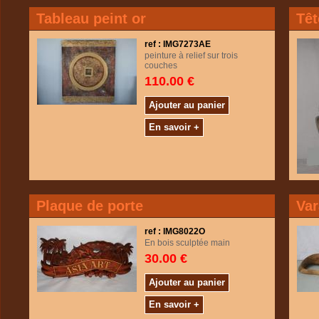
Tableau peint or
Têt
ref : IMG7273AE
peinture à relief sur trois
couches
110.00 €
Ajouter au panier
En savoir +
Plaque de porte
Va
ref : IMG8022O
En bois sculptée main
30.00 €
Ajouter au panier
En savoir +