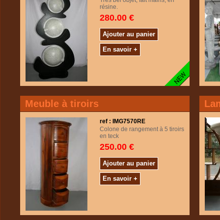
Très bel objet, fait mains, en
résine.
280.00 €
Ajouter au panier
En savoir +
Meuble à tiroirs
Lam
ref : IMG7570RE
Colone de rangement à 5 tiroirs
en teck
250.00 €
Ajouter au panier
En savoir +