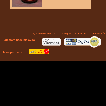
Qui sommes-nous ?
Catalogue
Certificats
Commerce équ
Paiement possible avec :
Transport avec :