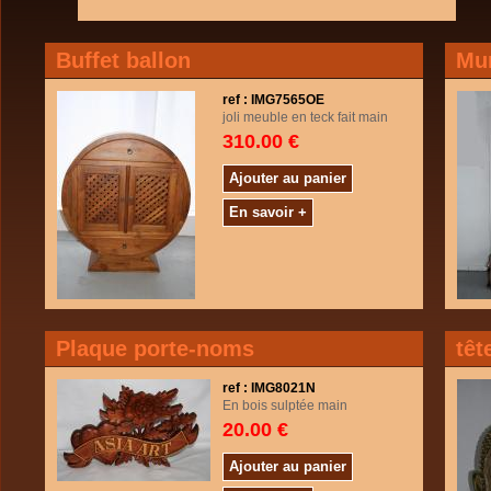
Buffet ballon
Mur
ref : IMG7565OE
joli meuble en teck fait main
310.00 €
Ajouter au panier
En savoir +
Plaque porte-noms
têt
ref : IMG8021N
En bois sulptée main
20.00 €
Ajouter au panier