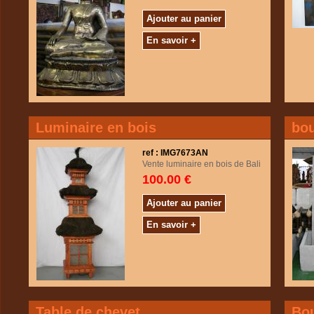
Ajouter au panier
En savoir +
Luminaire en bois
bou
ref : IMG7673AN
Vente luminaire en bois de Bali
100.00 €
Ajouter au panier
En savoir +
Table de chevet
Bo