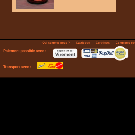
Qui sommes-nous ?
Catalogue
Certificats
Commerce équ
Paiement possible avec :
Transport avec :