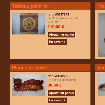
Tableau peint or
Têt
ref : IMG7273AE
peinture à relief sur trois
couches
110.00 €
Ajouter au panier
En savoir +
Plaque de porte
Va
ref : IMG8022O
En bois sculptée main
30.00 €
Ajouter au panier
En savoir +