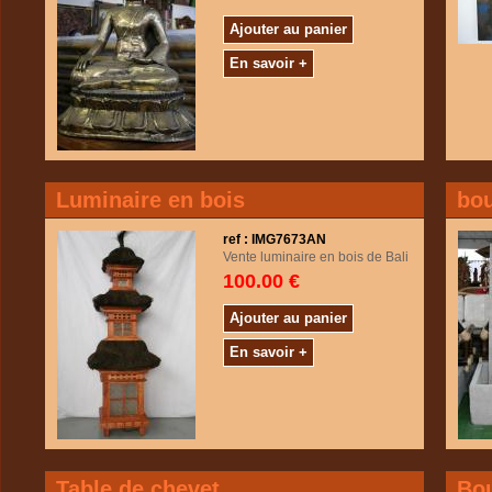
Ajouter au panier
En savoir +
Luminaire en bois
bou
ref : IMG7673AN
Vente luminaire en bois de Bali
100.00 €
Ajouter au panier
En savoir +
Table de chevet
Bo