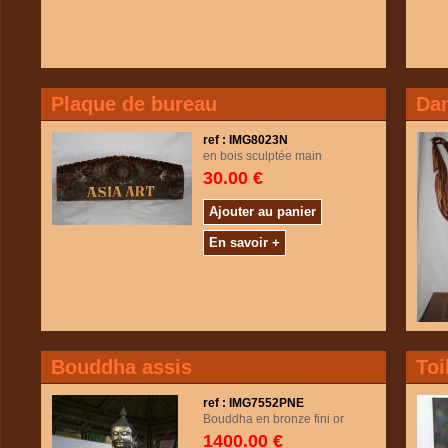
Plaque de bureau
Dan
ref : IMG8023N
en bois sculptée main
30.00 €
Ajouter au panier
En savoir +
Bouddha assis
Toi
ref : IMG7552PNE
Bouddha en bronze fini or
1400.00 €