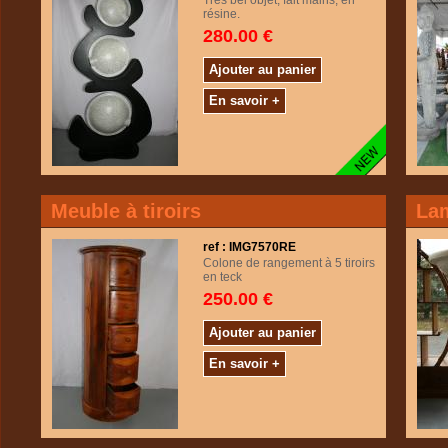
Très bel objet, fait mains, en
résine.
280.00 €
Ajouter au panier
En savoir +
Meuble à tiroirs
Lam
ref : IMG7570RE
Colone de rangement à 5 tiroirs
en teck
250.00 €
Ajouter au panier
En savoir +