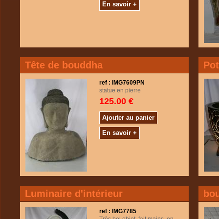
En savoir +
Tête de bouddha
Pot
ref : IMG7609PN
statue en pierre
125.00 €
Ajouter au panier
En savoir +
Luminaire d'intérieur
bo
ref : IMG7785