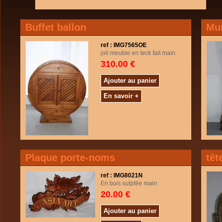
Buffet ballon
Mur
ref : IMG7565OE
joli meuble en teck fait main
310.00 €
Ajouter au panier
En savoir +
Plaque porte-noms
têt
ref : IMG8021N
En bois sulptée main
20.00 €
Ajouter au panier