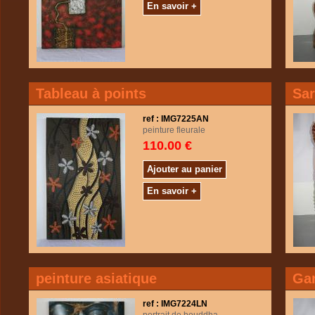
En savoir +
Tableau à points
Sar
ref : IMG7225AN
peinture fleurale
110.00 €
Ajouter au panier
En savoir +
peinture asiatique
Ga
ref : IMG7224LN