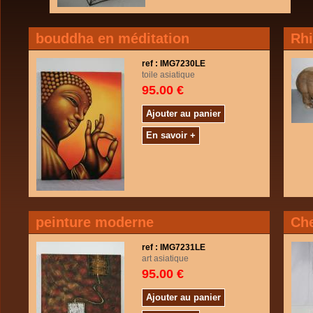
bouddha en méditation
Rh
ref : IMG7230LE
toile asiatique
95.00 €
Ajouter au panier
En savoir +
peinture moderne
Ch
ref : IMG7231LE
art asiatique
95.00 €
Ajouter au panier