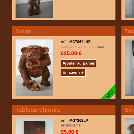
Singe
Tab
ref : IMG7860LNE
sculptée main en bois suar
625.00 €
Ajouter au panier
En savoir +
Tableau chinois
Si
ref : IMG7262LP
Art moderne
95.00 €