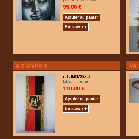
portrait de bouddha
95.00 €
Ajouter au panier
En savoir +
art chinois
Va
ref : IMG7258LI
tableau design
110.00 €
Ajouter au panier
En savoir +