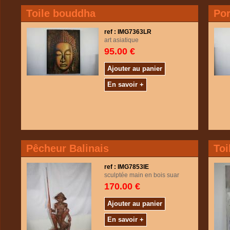
Toile bouddha
Por
ref : IMG7363LR
art asiatique
95.00 €
Ajouter au panier
En savoir +
Pêcheur Balinais
Toi
ref : IMG7853IE
sculptée main en bois suar
170.00 €
Ajouter au panier
En savoir +