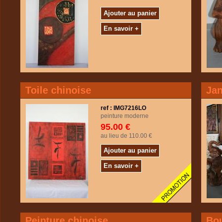
Ajouter au panier
En savoir +
Toile chinoise
Ja
ref : IMG7216LO
peinture moderne
95.00 €
au lieu de 110.00 €
Ajouter au panier
En savoir +
Peinture chinoise
Bou