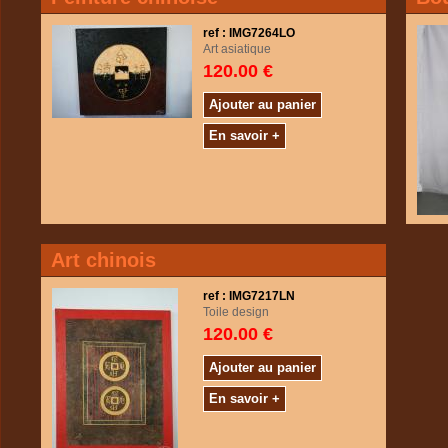
ref : IMG7264LO
Art asiatique
120.00 €
Ajouter au panier
En savoir +
Art chinois
ref : IMG7217LN
Toile design
120.00 €
Ajouter au panier
En savoir +